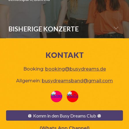
BISHERIGE KONZERTE
KONTAKT
Booking
:
booking@busydreams.de
Allgemein:
busydreamsband@gmail.com
🪩 Komm in den Busy Dreams Club 🪩
(Whats App Channel)