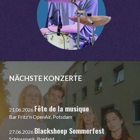
NÄCHSTE
KONZERTE
Fête de la musique
21
.06.2026
Bar Fritz'n OpenAir,
Potsdam
Blacksheep Sommerfest
27
.0
6
.2026
Schlosspark,
Bonfeld